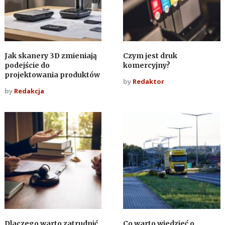
Jak skanery 3D zmieniają
Czym jest druk
podejście do
komercyjny?
projektowania produktów
by
Redaktor
by
Redakcja
Dlaczego warto zatrudnić
Co warto wiedzieć o