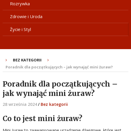
Rozrywka
Zdrowie i Uroda
Życie i Styl
BEZ KATEGORII
Poradnik dla początkujących – jak wynająć mini żuraw?
Poradnik dla początkujących –
jak wynająć mini żuraw?
28 września 2024
/
Bez kategorii
Co to jest mini żuraw?
Mini żuraw to zaawansowane urządzenie dźwigowe, które jest