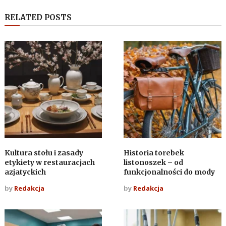
RELATED POSTS
Kultura stołu i zasady
Historia torebek
etykiety w restauracjach
listonoszek – od
azjatyckich
funkcjonalności do mody
by
Redakcja
by
Redakcja