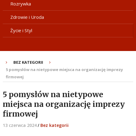
Rozrywka
Zdrowie i Uroda
Życie i Styl
BEZ KATEGORII
5 pomysłów na nietypowe miejsca na organizację imprezy
firmowej
5 pomysłów na nietypowe
miejsca na organizację imprezy
firmowej
13 czerwca 2024
/
Bez kategorii