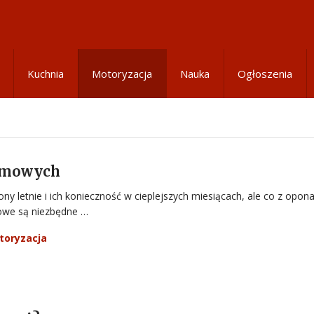
Kuchnia
Motoryzacja
Nauka
Ogłoszenia
zimowych
ny letnie i ich konieczność w cieplejszych miesiącach, ale co z opon
we są niezbędne …
toryzacja