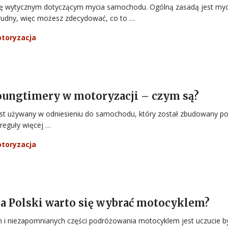
się wytycznym dotyczącym mycia samochodu. Ogólną zasadą jest myc
rudny, więc możesz zdecydować, co to …
toryzacja
oungtimery w motoryzacji – czym są?
est używany w odniesieniu do samochodu, który został zbudowany p
 reguły więcej …
toryzacja
ca Polski warto się wybrać motocyklem?
ch i niezapomnianych części podróżowania motocyklem jest uczucie b