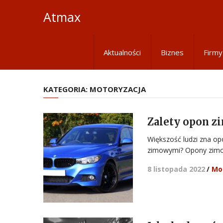
Atmax
Aktualności
Biznes
Firmy
KATEGORIA:
MOTORYZACJA
Zalety opon 
Większość ludzi zna opo
zimowymi? Opony zimo
8 listopada 2022
/
Mo