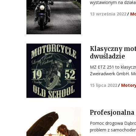
wystawionym na działa
13 września 2022
/
Mo
Klasyczny mot
dwuśladzie
MZ ETZ 251 to klasycz
Zweiradwerk GmbH. Mo
15 lipca 2022
/
Motor
Profesjonaln
Pomoc drogowa Dąbrowa
problem z samochodem 