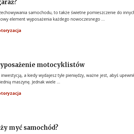
garaż?
rzechowywania samochodu, to także świetne pomieszczenie do innyc
ązkowy element wyposażenia każdego nowoczesnego …
toryzacja
yposażenie motocyklistów
inwestycją, a kiedy wydajesz tyle pieniędzy, ważne jest, abyś upewni
iednią maszynę. Jednak wiele …
toryzacja
leży myć samochód?