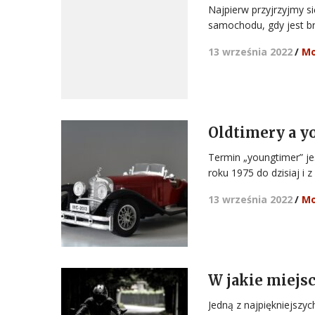
Najpierw przyjrzyjmy 
samochodu, gdy jest b
13 września 2022
/
Mo
Oldtimery a y
Termin „youngtimer” j
roku 1975 do dzisiaj i z
13 września 2022
/
Mo
W jakie miejs
Jedną z najpiękniejszy