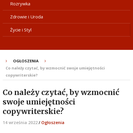
Rozrywka
Zdrowie i Uroda
Życie i Styl
OGŁOSZENIA
Co należy czytać, by wzmocnić swoje umiejętności
copywriterskie?
Co należy czytać, by wzmocnić
swoje umiejętności
copywriterskie?
14 września 2022
/
Ogłoszenia